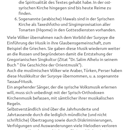
die Spiritualität des Textes gehabt habe. In der ost-
syrischen Kirche hingegen sind bis heute Reime zu
finden.
Sogenannte (arabische) Mawals sind in der Syrischen
Kirche als Taxeshfotho und Singimprovisation aller
Tonarten (Mqome) in den Gottesdiensten vorhanden.
Viele Völker übernahmen nach dem Vorbild der Suryoye die
Einführung der Musik in ihre Glaubensgemeinschaft, zum
Beispiel die Griechen. Sie gaben diese Musik wiederum weiter
an die Russen und begründeten damit die Entstehung der
Gregorianischen Singkultur (Zitat "Dr. Salim Alhelu in seinem
Buch " Die Geschichte der Orientmusik").
Auch die muslimischen Völker wie Araber, Türken, Perser haben
diese Musikkultur der Suryoye übernommen, u. a. sogenannte
Tassauf-Musik.
Ein angehender Sänger, der die syrische Volksmusik erlernen
will, muss sich unbedingt mit der Syrisch-Orthodoxen
Kirchenmusik befassen, mit sämtlicher ihrer musikalischen
Regeln.
Selbstverständlich sind über die Jahrhunderte und
Jahrtausende durch die lediglich mündliche (und nicht
schriftliche) Übertragung sowie durch Diskriminierungen,
Verfolgungen und Auswanderungen viele Melodien verloren