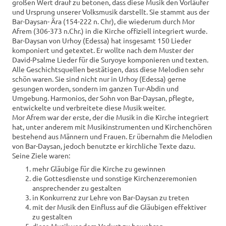
großen Wert drauf zu betonen, dass diese Musik den Vorläufer
und Ursprung unserer Volksmusik darstellt. Sie stammt aus der
Bar-Daysan- Ära (154-222 n. Chr), die wiederum durch Mor
Afrem (306-373 n.Chr.) in die Kirche offiziell integriert wurde.
Bar-Daysan von Urhoy (Edessa) hat insgesamt 150 Lieder
komponiert und getextet. Er wollte nach dem Muster der
David-Psalme Lieder für die Suryoye komponieren und texten.
Alle Geschichtsquellen bestätigen, dass diese Melodien sehr
schön waren. Sie sind nicht nur in Urhoy (Edessa) gerne
gesungen worden, sondern im ganzen Tur-Abdin und
Umgebung. Harmonios, der Sohn von Bar-Daysan, pflegte,
entwickelte und verbreitete diese Musik weiter.
Mor Afrem war der erste, der die Musik in die Kirche integriert
hat, unter anderem mit Musikinstrumenten und Kirchenchören
bestehend aus Männern und Frauen. Er übernahm die Melodien
von Bar-Daysan, jedoch benutzte er kirchliche Texte dazu.
Seine Ziele waren:
mehr Gläubige für die Kirche zu gewinnen
die Gottesdienste und sonstige Kirchenzeremonien
ansprechender zu gestalten
in Konkurrenz zur Lehre von Bar-Daysan zu treten
mit der Musik den Einfluss auf die Gläubigen effektiver
zu gestalten