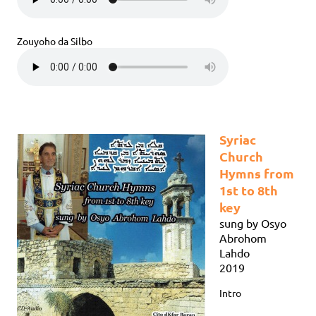
Zouyoho da Silbo
Syriac
Church
Hymns from
1st to 8th
key
sung by Osyo
Abrohom
Lahdo
2019
Intro