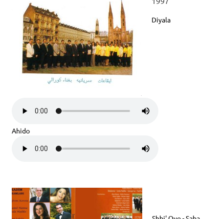
1997
Diyala
Ahido
Shbi' Oyo - Saba