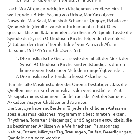
diese Musik vor dem Verlust zu bewahren
Nach Mor Afrem entwickelten Kirchenmusiker diese Musik
weiter, wie z.B. Mor Yacoub von Urhoy, Mor Yacoub von
Nusaybin, Mor Balai, Mor Ishok, Schamcun Quqoyo, Rabula von
Qenneshrin (der die Taxeshfotho komponiert hat). Dies
geschah bis zum 8. Jahrhundert. Zu diesem Zeitpunkt fasste die
Synode der Syrisch Orthodoxen Kirche folgenden Beschluss:
(Zitat aus dem Buch "Berule Bdire" von Patriarch Afram
Barsoum, 1937-1957 n. Chr., Seite 55):
Die musikalische Gestalt sowie der Inhalt der Musik der
Syrisch-Orthodoxen Kirche sind vollständig. Es dürfen
keine neuen Texte oder Melodien eingefügt werden.
Die musikalische Tonskala heisst Akkadaeus.
Beinahe alle Musikhistoriker des Orients bestätigen, dass die
Quellen unserer Kirchenmusik aus der vorchristlichen Zeit
Mesopotamiens stammen, nämlich aus der Zeit der Sumerer,
Akkadäer, Assyrer, Chaldäer und Aramäer.
Die Suryoye haben außerdem für jeden kirchlichen Anlass ein
spezielles musikalisches Programm mit bestimmten Texten,
Rhythmen, Tonarten (Maqamqat) und Singarten entwickelt, die
zu bestimmten Anlässen wie Weihnachten, Palmsonntag,
Nahire, Ostern, Märtyrer-Tag, Trauungen, Taufen, Beerdigungen,
Qandelo gesungen werden.