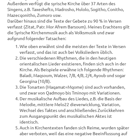
Außerdem verfügt die syrische Kirche über 37 Arten des
Singens, z.B. Taxeshefto, Madrosho, Hulolo, Sogitho, Conitho,
Mazecqonitho, Zumoro usw.
Darüber hinaus sind die Texte der Gebete zu 90 % in Versen
verfasst (Zitat, Patr. Mor Afrem Barsoum). Meines Erachtens gilt
die Syrische Kirchenmusik auch als Volksmusik und zwar
aufgrund folgender Tatsachen:
Wie oben erwähnt sind die meisten der Texte in Versen
verfasst, und das ist auch bei Volksliedern üblich.
Die verschiedenen Rhythmen, die in den heutigen
orientalischen Lieder existieren, finden sich auch in der
Kirche. Als Beispiele erwähne ich folgende Rhythmen:
Baladi, Maqsoum, Walzer, 7/8, 4/8, 2/4, Ayoub und sogar
Georgina (10/8).
Die Tonarten (Maqamat=Mqome) sind auch vorhanden,
und zwar von Qadmoyo bis Tminoyo mit Variationen.
Der musikalische Aufbau des Liedes, z.B. die Basis der
Melodie, mittlere Melo22 dieverwicklung, Variation,
Wechsel des Taktes und anschließendes Zurückkehren
zum Ausgangspunkt des musikalischen Aktes ist
identisch.
Auch in Kirchentexten fanden sich Reime, wurden später
aber verboten, weil das eine negative Beeinflussung auf