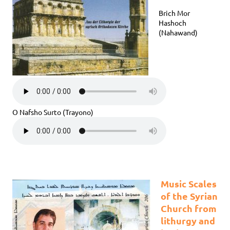
Brich Mor
Hashoch
(Nahawand)
O Nafsho Surto (Trayono)
Music Scales
of the Syrian
Church from
lithurgy and